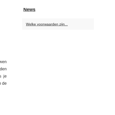
News
Welke voorwaarden zijn...
uwen
rden
s je
n de