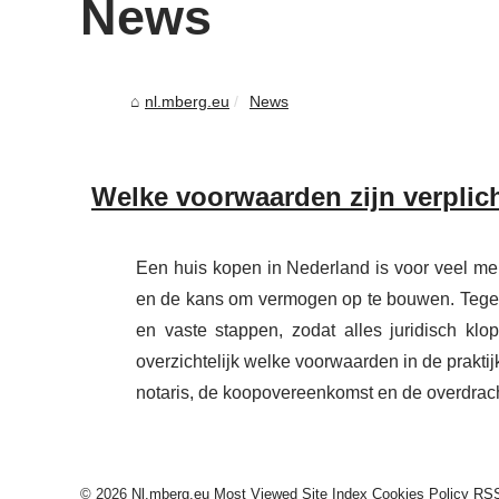
News
nl.mberg.eu
News
Welke voorwaarden zijn verplic
Een huis kopen in Nederland is voor veel men
en de kans om vermogen op te bouwen. Tegel
en vaste stappen, zodat alles juridisch klo
overzichtelijk welke voorwaarden in de praktijk 
notaris, de koopovereenkomst en de overdracht.
© 2026
Nl.mberg.eu
Most Viewed
Site Index
Cookies Policy
RS